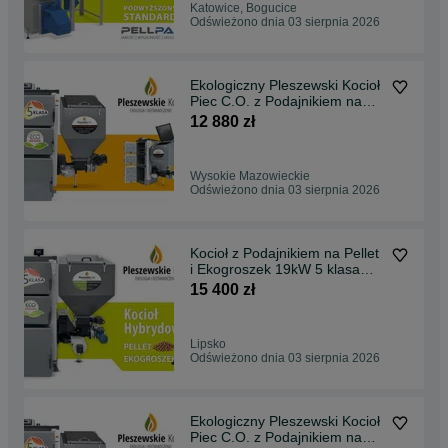
Katowice, Bogucice
Odświeżono dnia 03 sierpnia 2026
Ekologiczny Pleszewski Kocioł
Piec C.O. z Podajnikiem na
Ekogroszek 15kW 5 klasa
12 880 zł
Ekodesign, dostawa GRATIS,
dotacja, montaż
Wysokie Mazowieckie
Odświeżono dnia 03 sierpnia 2026
Kocioł z Podajnikiem na Pellet
i Ekogroszek 19kW 5 klasa
Ekodesign, HYBRYDA, DUO,
15 400 zł
dwupaliwowy, dwufunkcyjny,
dostawa GRATIS, dotacja,
montaż
Lipsko
Odświeżono dnia 03 sierpnia 2026
Ekologiczny Pleszewski Kocioł
Piec C.O. z Podajnikiem na