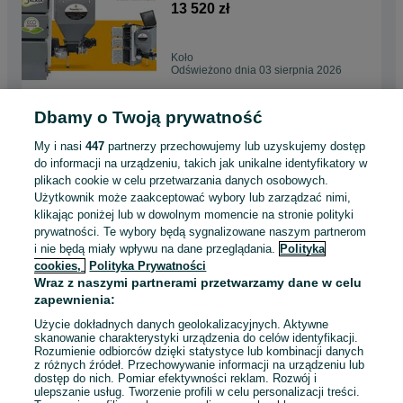
Ekogroszek 24kW 5 klasa
13 520 zł
Ekodesign, dostawa GRATIS,
dotacja, montaż
Koło
Odświeżono dnia 03 sierpnia 2026
Dbamy o Twoją prywatność
Ekologiczny Pleszewski Kocioł
Piec C.O. z Podajnikiem na
My i nasi
447
partnerzy przechowujemy lub uzyskujemy dostęp
Ekogroszek 19kW 5 klasa
13 300 zł
do informacji na urządzeniu, takich jak unikalne identyfikatory w
Ekodesign, dostawa GRATIS,
plikach cookie w celu przetwarzania danych osobowych.
dotacja, montaż
Użytkownik może zaakceptować wybory lub zarządzać nimi,
Jarocin
klikając poniżej lub w dowolnym momencie na stronie polityki
Odświeżono dnia 03 sierpnia 2026
prywatności. Te wybory będą sygnalizowane naszym partnerom
i nie będą miały wpływu na dane przeglądania.
Polityka
cookies,
Polityka Prywatności
Pleszewski Kocioł Piec z
Wraz z naszymi partnerami przetwarzamy dane w celu
Podajnikiem na Pellet 19kW 5
zapewnienia:
klasa Ekodesign, dostawa
15 400 zł
GRATIS, dotacja, montaż, lista
Użycie dokładnych danych geolokalizacyjnych. Aktywne
ZUM
skanowanie charakterystyki urządzenia do celów identyfikacji.
Rozumienie odbiorców dzięki statystyce lub kombinacji danych
Tuchola
z różnych źródeł. Przechowywanie informacji na urządzeniu lub
Odświeżono dnia 03 sierpnia 2026
dostęp do nich. Pomiar efektywności reklam. Rozwój i
ulepszanie usług. Tworzenie profili w celu personalizacji treści.