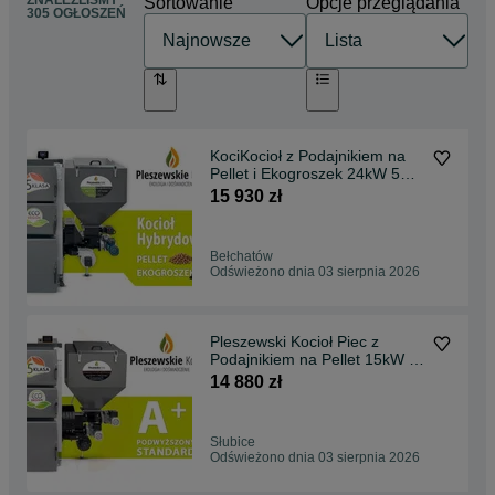
ZNALEŹLIŚMY
Sortowanie
Opcje przeglądania
305 OGŁOSZEŃ
KociKocioł z Podajnikiem na
Pellet i Ekogroszek 24kW 5
klasa Ekodesign, hybryda,
15 930 zł
DUO, dwupaliwowy,
dwufunkcyjny, dostawa
GRATIS, dotacja, montaż
Bełchatów
Odświeżono dnia 03 sierpnia 2026
Pleszewski Kocioł Piec z
Podajnikiem na Pellet 15kW 5
klasa Ekodesign, dostawa
14 880 zł
GRATIS, dotacja, montaż, lista
ZUM
Słubice
Odświeżono dnia 03 sierpnia 2026