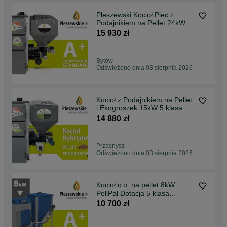
Pleszewski Kocioł Piec z
Podajnikiem na Pellet 24kW 5
klasa Ekodesign, dostawa
15 930 zł
GRATIS, dotacja, montaż, lista
ZUM
Bytów
Odświeżono dnia 03 sierpnia 2026
Kocioł z Podajnikiem na Pellet
i Ekogroszek 15kW 5 klasa
Ekodesign, hybryda, DUO,
14 880 zł
dwupaliwowy, dwufunkcyjny,
dostawa GRATIS, dotacja,
montaż
Przasnysz
Odświeżono dnia 03 sierpnia 2026
Kocioł c.o. na pellet 8kW
PellPal Dotacja 5 klasa
Ekodesign
10 700 zł