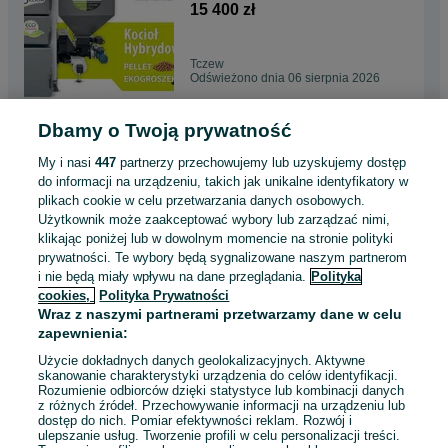
Ekodesign, HYBRYDA, DUO,
15 400 zł
dwupaliwowy, dwufunkcyjny,
dostawa GRATIS, dotacja,
montaż
Tczew
Odświeżono dnia 06 sierpnia 2026
Dbamy o Twoją prywatność
Pleszewski Kocioł Piec z
Podajnikiem na Pellet 24kW 5
My i nasi
447
partnerzy przechowujemy lub uzyskujemy dostęp
klasa Ekodesign, dostawa
15 930 zł
do informacji na urządzeniu, takich jak unikalne identyfikatory w
GRATIS, dotacja, montaż, lista
plikach cookie w celu przetwarzania danych osobowych.
ZUM
Użytkownik może zaakceptować wybory lub zarządzać nimi,
Tomaszów Mazowiecki
klikając poniżej lub w dowolnym momencie na stronie polityki
Odświeżono dnia 06 sierpnia 2026
prywatności. Te wybory będą sygnalizowane naszym partnerom
i nie będą miały wpływu na dane przeglądania.
Polityka
cookies,
Polityka Prywatności
Kocioł z Podajnikiem na Pellet
Wraz z naszymi partnerami przetwarzamy dane w celu
i Ekogroszek 19kW 5 klasa
zapewnienia:
Ekodesign, HYBRYDA, DUO,
15 400 zł
dwupaliwowy, dwufunkcyjny,
Użycie dokładnych danych geolokalizacyjnych. Aktywne
dostawa GRATIS, dotacja,
skanowanie charakterystyki urządzenia do celów identyfikacji.
montaż
Rozumienie odbiorców dzięki statystyce lub kombinacji danych
Brodnica
z różnych źródeł. Przechowywanie informacji na urządzeniu lub
Odświeżono dnia 06 sierpnia 2026
dostęp do nich. Pomiar efektywności reklam. Rozwój i
ulepszanie usług. Tworzenie profili w celu personalizacji treści.