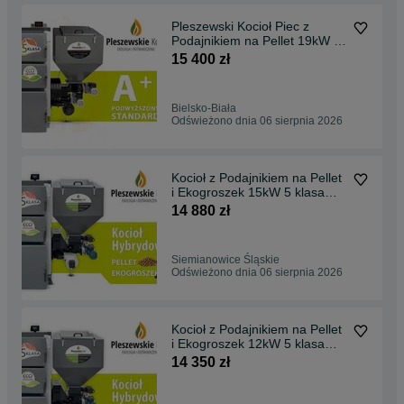
Pleszewski Kocioł Piec z
Podajnikiem na Pellet 19kW 5
klasa Ekodesign, dostawa
15 400 zł
GRATIS, dotacja, montaż, lista
ZUM
Bielsko-Biała
Odświeżono dnia 06 sierpnia 2026
Kocioł z Podajnikiem na Pellet
i Ekogroszek 15kW 5 klasa
Ekodesign, hybryda, DUO,
14 880 zł
dwupaliwowy, dwufunkcyjny,
dostawa GRATIS, dotacja,
montaż
Siemianowice Śląskie
Odświeżono dnia 06 sierpnia 2026
Kocioł z Podajnikiem na Pellet
i Ekogroszek 12kW 5 klasa
Ekodesign, HYBRYDA, DUO,
14 350 zł
dwupaliwowy, dwufunkcyjny,
dostawa GRATIS, dotacja,
montaż