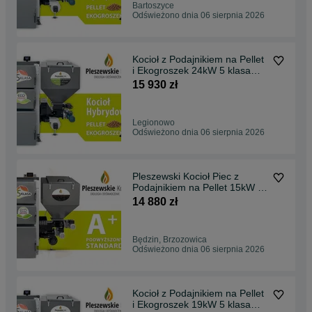
Bartoszyce
Odświeżono dnia 06 sierpnia 2026
Kocioł z Podajnikiem na Pellet
i Ekogroszek 24kW 5 klasa
Ekodesign, hybryda, DUO,
15 930 zł
dwupaliwowy, dwufunkcyjny,
dostawa GRATIS, dotacja,
montaż
Legionowo
Odświeżono dnia 06 sierpnia 2026
Pleszewski Kocioł Piec z
Podajnikiem na Pellet 15kW 5
klasa Ekodesign, dostawa
14 880 zł
GRATIS, dotacja, montaż, lista
ZUM
Będzin, Brzozowica
Odświeżono dnia 06 sierpnia 2026
Kocioł z Podajnikiem na Pellet
i Ekogroszek 19kW 5 klasa