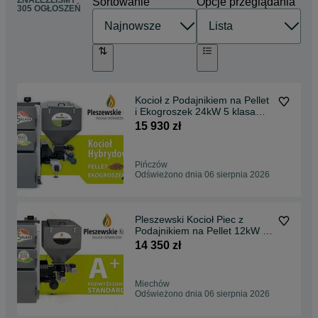
ZNALEŹLIŚMY
Sortowanie
Opcje przeglądania
305 OGŁOSZEŃ
Kocioł z Podajnikiem na Pellet
i Ekogroszek 24kW 5 klasa
Ekodesign, hybryda, DUO,
15 930 zł
dwupaliwowy, dwufunkcyjny,
dostawa GRATIS, dotacja,
montaż
Pińczów
Odświeżono dnia 06 sierpnia 2026
Pleszewski Kocioł Piec z
Podajnikiem na Pellet 12kW 5
klasa Ekodesign, dostawa
14 350 zł
GRATIS, dotacja, montaż, lista
ZUM
Miechów
Odświeżono dnia 06 sierpnia 2026